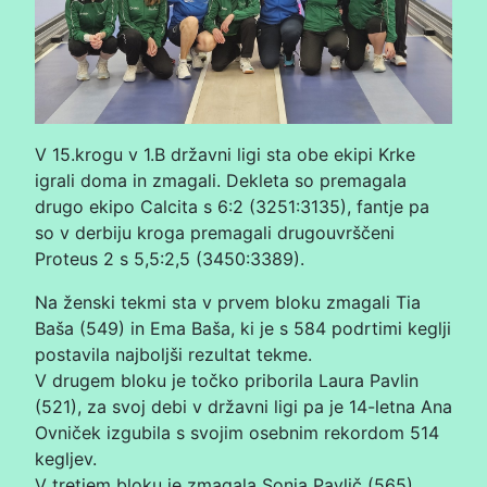
V 15.krogu v 1.B državni ligi sta obe ekipi Krke
igrali doma in zmagali. Dekleta so premagala
drugo ekipo Calcita s 6:2 (3251:3135), fantje pa
so v derbiju kroga premagali drugouvrščeni
Proteus 2 s 5,5:2,5 (3450:3389).
Na ženski tekmi sta v prvem bloku zmagali Tia
Baša (549) in Ema Baša, ki je s 584 podrtimi keglji
postavila najboljši rezultat tekme.
V drugem bloku je točko priborila Laura Pavlin
(521), za svoj debi v državni ligi pa je 14-letna Ana
Ovniček izgubila s svojim osebnim rekordom 514
kegljev.
V tretjem bloku je zmagala Sonja Pavlič (565),