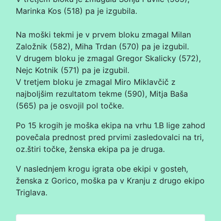
Marinka Kos (518) pa je izgubila
.
Na moški tekmi je v prvem bloku zmagal Milan
Založnik (582), Miha Trdan (570) pa je izgubil.
V drugem bloku je zmagal Gregor Skalicky (572),
Nejc Kotnik (571) pa je izgubil.
V tretjem bloku je zmagal Miro Miklavčič z
najboljšim rezultatom tekme (590), Mitja Baša
(565) pa je osvojil pol točke.
Po 15 krogih je moška ekipa na vrhu 1.B lige zahod
povečala prednost pred prvimi zasledovalci na tri,
oz.štiri točke, ženska ekipa pa je druga.
V naslednjem krogu igrata obe ekipi v gosteh,
ženska z Gorico, moška pa v Kranju z drugo ekipo
Triglava.